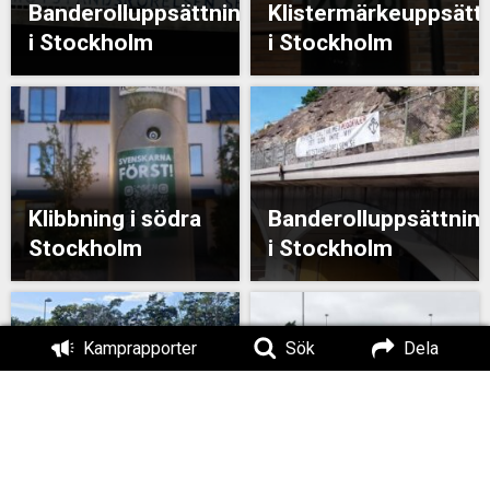
Banderolluppsättning
Klistermärkeuppsätt
i Stockholm
i Stockholm
Klibbning i södra
Banderolluppsättnin
Stockholm
i Stockholm
Kamprapporter
Sök
Dela
Banderollaktion i
Banderoller uppsatta i
Stockholm
Stockholm