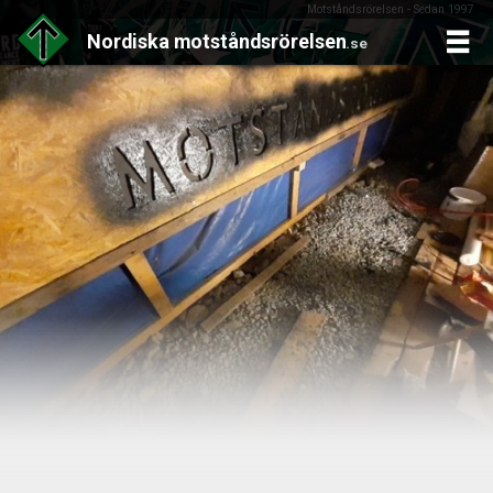
Motståndsrörelsen - Sedan 1997
Nordiska
motståndsrörelsen
.se
Skip
to
content