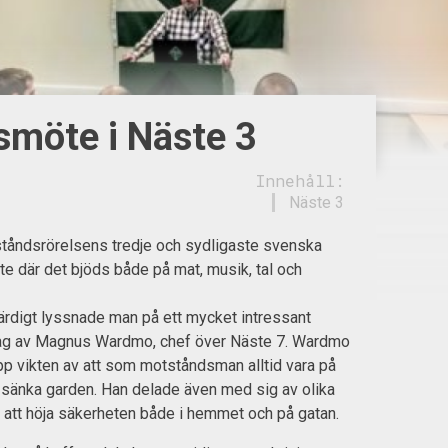
möte i Näste 3
Innehåll:
Näste 3
ståndsrörelsens tredje och sydligaste svenska
 där det bjöds både på mat, musik, tal och
t färdigt lyssnade man på ett mycket intressant
ag av Magnus Wardmo, chef över Näste 7. Wardmo
pp vikten av att som motståndsman alltid vara på
g sänka garden. Han delade även med sig av olika
ör att höja säkerheten både i hemmet och på gatan.