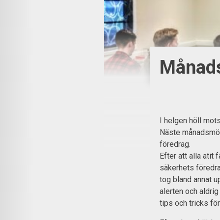
Månads
I helgen höll mot
Näste månadsmöte
föredrag.
Efter att alla äti
säkerhets föredr
tog bland annat u
alerten och aldri
tips och tricks f