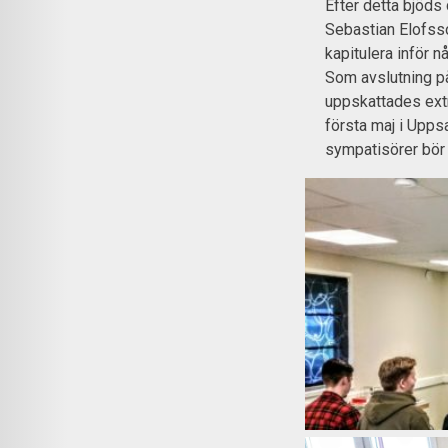
Efter detta bjöds
Sebastian Elofsson
kapitulera inför n
Som avslutning på
uppskattades ext
första maj i Upp
sympatisörer bör 