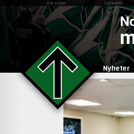
Om sidan
Sajtkarta
No
m
Nyheter