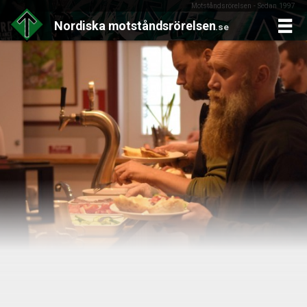
Motståndsrörelsen - Sedan 1997
Nordiska
motståndsrörelsen
.se
Skip
to
content