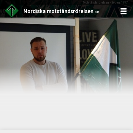
Motståndsrörelsen - Sedan 1997
Nordiska
motståndsrörelsen
.se
Skip
to
content