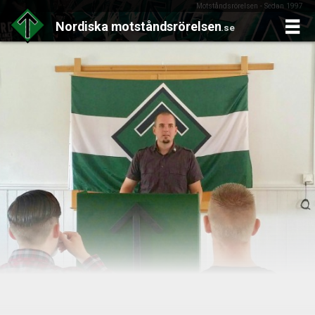
Motståndsrörelsen - Sedan 1997
Nordiska
motståndsrörelsen
.se
Skip
to
content