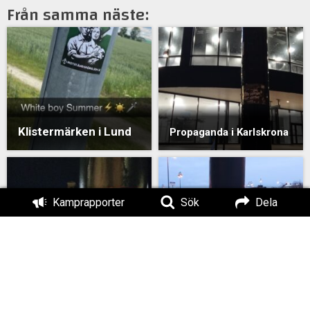
Från samma näste:
Klistermärken i Lund
Propaganda i Karlskrona
Kamprapporter
Sök
Dela
Klistermärken i
Klistermärken i
Karlskrona
Karlskrona