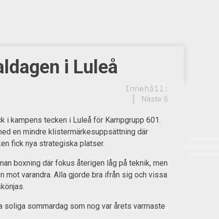
ldagen i Luleå
Innehåll:
Näste 6
ck i kampens tecken i Luleå för Kampgrupp 601.
ed en mindre klistermärkesuppsättning där
n fick nya strategiska platser.
man boxning där fokus återigen låg på teknik, men
 mot varandra. Alla gjorde bra ifrån sig och vissa
könjas.
nna soliga sommardag som nog var årets varmaste