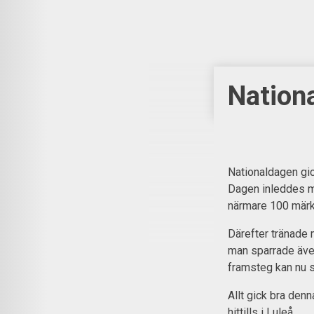
Nationa
Nationaldagen gi
Dagen inleddes m
närmare 100 märke
Därefter tränade 
man sparrade även
framsteg kan nu s
Allt gick bra de
hittills i Luleå.