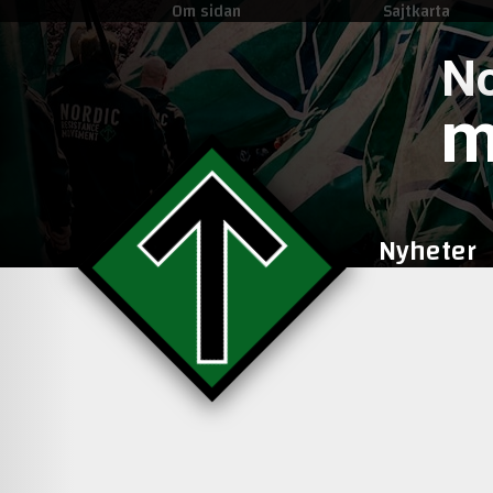
Om sidan
Sajtkarta
No
m
Nyheter