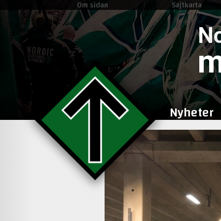
Om sidan
Sajtkarta
No
m
Nyheter