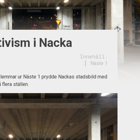
tivism i Nacka
Innehåll:
Näste 1
dlemmar ur Näste 1 prydde Nackas stadsbild med
 flera ställen.