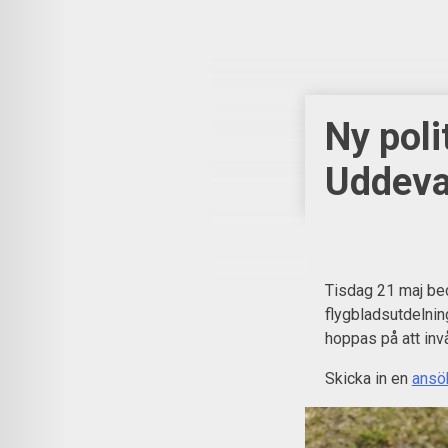
Ny polit
Uddeva
Tisdag 21 maj be
flygbladsutdelning
hoppas på att invå
Skicka in en
ansö