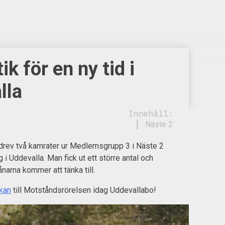
ik för en ny tid i
lla
Innehåll:
Näste 2
drev två kamrater ur Medlemsgrupp 3 i Näste 2
 i Uddevalla. Man fick ut ett större antal och
narna kommer att tänka till.
kan
till Motståndsrörelsen idag Uddevallabo!