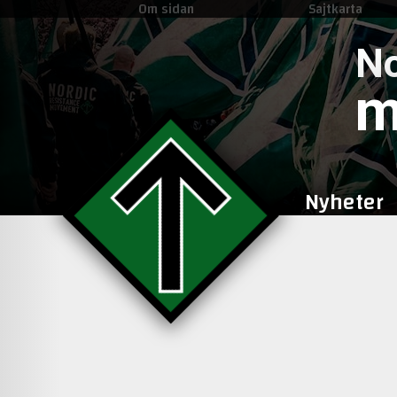
Om sidan
Sajtkarta
No
m
Nyheter