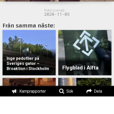
Publicerad:
2020-11-05
Från samma näste:
Inge pedofiler på
Sveriges gator –
Flygblad i Alfta
Broaktion i Stockholm
Kamprapporter
Sök
Dela
Klistermärken i
Klistermärken i