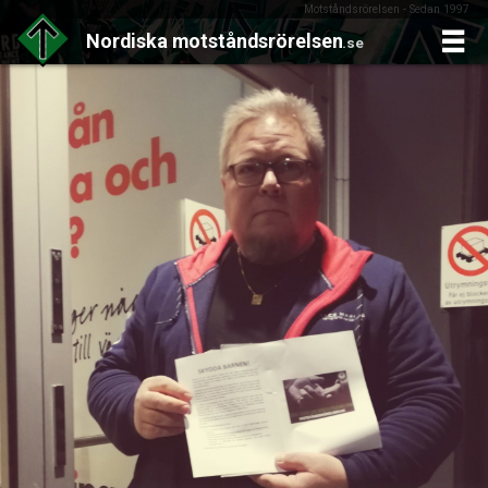
Motståndsrörelsen - Sedan 1997
Nordiska
motståndsrörelsen
.se
Skip
to
content