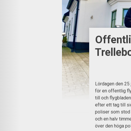
Offentl
Trelleb
Lördagen den 25 j
för en offentlig f
till och flygblade
efter ett tag till
poliser som stod
och en halv timme
över den höga pol