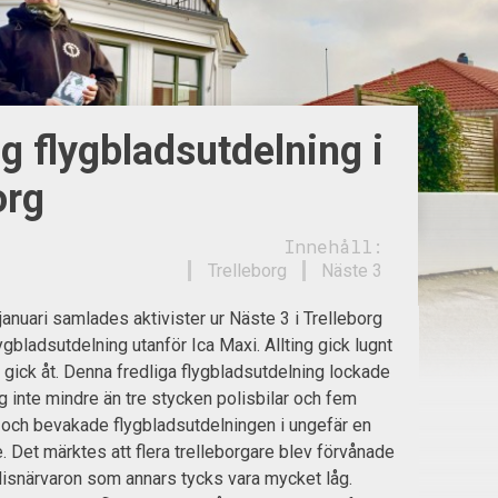
ig flygbladsutdelning i
org
Innehåll:
Trelleborg
Näste 3
anuari samlades aktivister ur Näste 3 i Trelleborg
lygbladsutdelning utanför Ica Maxi. Allting gick lugnt
n gick åt. Denna fredliga flygbladsutdelning lockade
 sig inte mindre än tre stycken polisbilar och fem
 och bevakade flygbladsutdelningen i ungefär en
. Det märktes att flera trelleborgare blev förvånade
isnärvaron som annars tycks vara mycket låg.