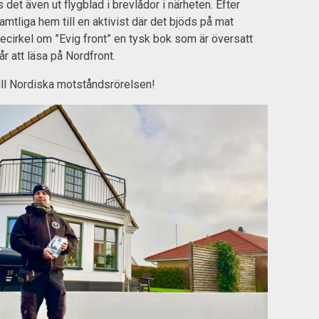
det även ut flygblad i brevlådor i närheten. Efter
mtliga hem till en aktivist där det bjöds på mat
iecirkel om ”Evig front” en tysk bok som är översatt
år att läsa på Nordfront.
ill Nordiska motståndsrörelsen!