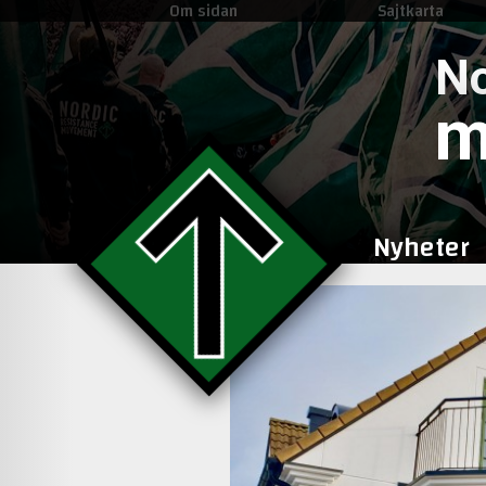
Om sidan
Sajtkarta
No
m
Nyheter