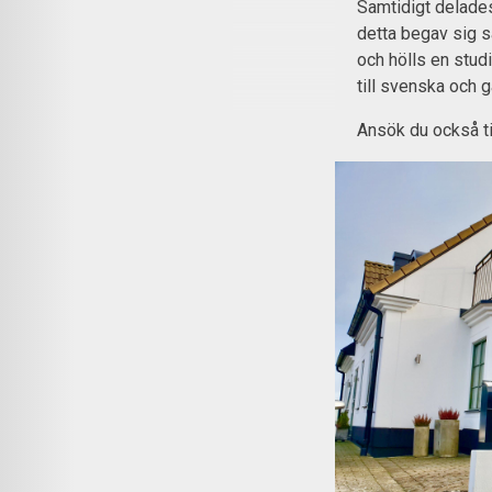
Samtidigt delades 
detta begav sig sa
och hölls en stud
till svenska och g
Ansök du också t