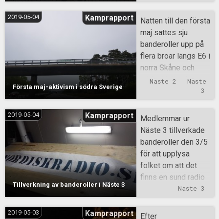
förbrytarna i
Efteråt hölls
Bilderberggruppen,
gruppträning där
2019-05-04
Kamprapport
Natten till den första
Trilaterala
aktivisterna sprang
maj sattes sju
kommissionen och
en längre
banderoller upp på
de korrupta politiker
hinderbana ute i
flera broar längs E6 i
som sitter och styr
skogen.
norra Skåne och
Sverige mot en
södra Halland.
Näste 2
Näste 
säker undergång.
Första maj-aktivism i södra Sverige
Nästa dag möttes
3
Folkkamrat, hoppet
demonstrationsdelt
är ännu ej förlorat så
agare och flera
2019-05-04
Kamprapport
länge det finns
Medlemmar ur
hundra till av
nordbor som är
Näste 3 tillverkade
Motståndsrörelsens
villiga att kämpa för
banderoller den 3/5
banderoller. Ansök
ett starkt och enat
för att upplysa
du också!
Norden. Skicka in
folket om att det
din ansökan redan
finns en sund radio
Tillverkning av banderoller i Näste 3
idag!
att tillgå.
Näste 3
2019-05-03
Kamprapport
Efter