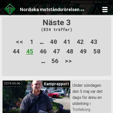
Motståndsrörelsen - Sedan 1997
Nordiska
motståndsrörelsen
.se
Skip
Näste 3
to
(834 träffar)
content
Sidnumrering
<<
1
…
40
41
42
43
för
44
45
46
47
48
49
50
inlägg
…
56
>>
2019-05-06
Kamprapport
Under söndagen
den 5 maj var det
dags för ännu en
utdelning i
Trelleborg.