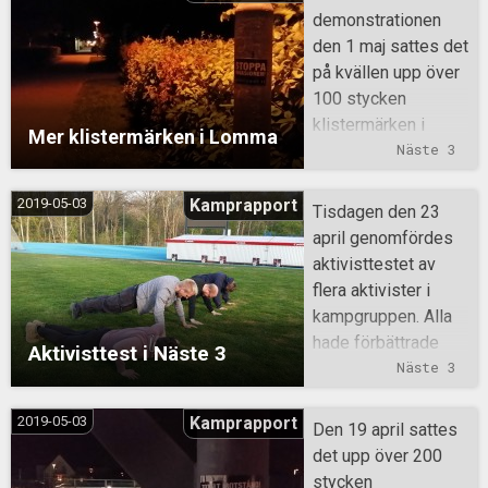
demonstrationen
den 1 maj sattes det
på kvällen upp över
100 stycken
klistermärken i
Mer klistermärken i Lomma
Lomma.
Näste 3
2019-05-03
Kamprapport
Tisdagen den 23
april genomfördes
aktivisttestet av
flera aktivister i
kampgruppen. Alla
hade förbättrade
Aktivisttest i Näste 3
resultat.
Näste 3
2019-05-03
Kamprapport
Den 19 april sattes
det upp över 200
stycken