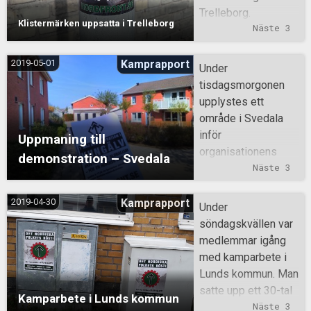
Trelleborg.
Klistermärken uppsatta i Trelleborg
Näste 3
2019-05-01
Kamprapport
Under
tisdagsmorgonen
upplystes ett
område i Svedala
inför
Uppmaning till
organisationens
demonstration – Svedala
demonstration i
Näste 3
Kungälv. Boende i
Svedala kommun:
2019-04-30
Kamprapport
Under
Anslut er till
söndagskvällen var
motståndet och var
medlemmar igång
en del i
med kamparbete i
folkgemenskapen.
Lunds kommun. Man
satte upp ett 30-tal
Kamparbete i Lunds kommun
affischer och ett
Näste 3