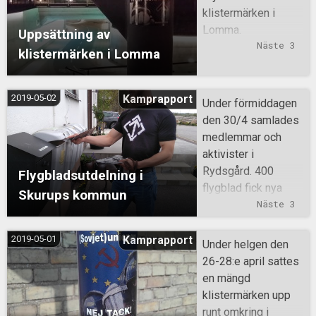
klistermärken i
Lomma.
Uppsättning av
Näste 3
klistermärken i Lomma
2019-05-02
Kamprapport
Under förmiddagen
den 30/4 samlades
medlemmar och
aktivister i
Rydsgård. 400
Flygbladsutdelning i
flygblad fick nya
Skurups kommun
ägare och
Näste 3
medlemmarna fick
ett positivt
2019-05-01
Kamprapport
Under helgen den
bemötande av
26-28:e april sattes
invånarna.
en mängd
klistermärken upp
runt omkring i