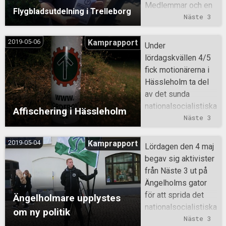
Medlemmar och en
Flygbladsutdelning i Trelleborg
sympatisör möttes
Näste 3
upp och begav sig
till ett villaområde
2019-05-06
Kamprapport
Under
där ca 100 flygblad
lördagskvällen 4/5
med information om
fick motionärerna i
varför EU måste
Hässleholm ta del
lämnas och 450
av det sunda
Revolutionen börjar
nationalsocialistiska
Affischering i Hässleholm
med dig-flygblad
budskapet. 56
Näste 3
delades ut.
affischer sattes upp
vid
2019-05-04
Kamprapport
Lördagen den 4 maj
Hässleholmsgården
begav sig aktivister
s 5.5 km långa
från Näste 3 ut på
motionsspår. Detta
Ängelholms gator
är en uppmaning till
för att sprida det
Ängelholmare upplystes
kamp mot de
nationalsocialistiska
om ny politik
rasistiska
budskapet till folket.
Näste 3