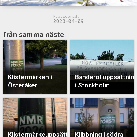
Publicerad:
2023-04-09
Från samma näste:
Klistermärken i
Banderolluppsättnin
Österåker
i Stockholm
Klistermärkeuppsättning
Klibbning i södra