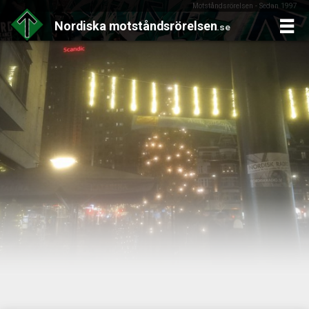
Motståndsrörelsen - Sedan 1997
Nordiska
motståndsrörelsen
.se
Skip
to
content