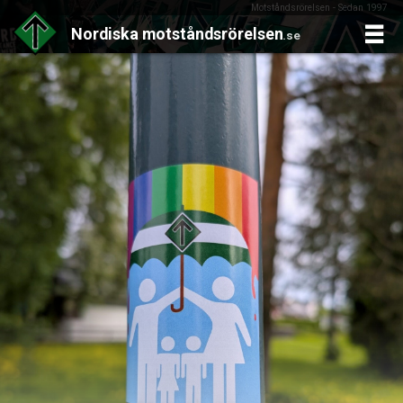
Motståndsrörelsen - Sedan 1997
Nordiska
motståndsrörelsen
.se
Skip
to
content