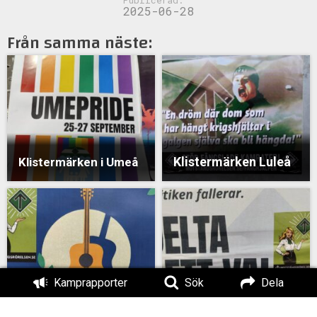
2025-06-28
Från samma näste:
Klistermärken Luleå
Klistermärken i Umeå
Kamprapporter
Sök
Dela
Klistermärken i Umeå
Klistermärken i Umeå