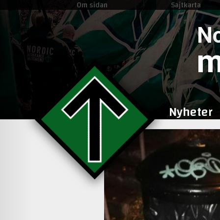
Om sidan
Sajtkarta
No
m
Nyheter