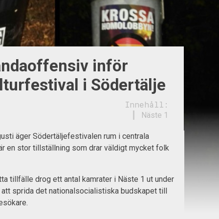
ndaoffensiv inför
urfestival i Södertälje
Innehåll:
Näste 1
sti äger Södertäljefestivalen rum i centrala
är en stor tillställning som drar väldigt mycket folk
tta tillfälle drog ett antal kamrater i Näste 1 ut under
r att sprida det nationalsocialistiska budskapet till
besökare.