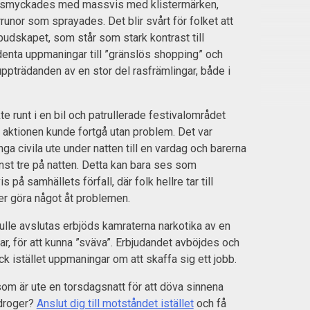
 smyckades med massvis med klistermärken,
runor som sprayades. Det blir svårt för folket att
udskapet, som står som stark kontrast till
enta uppmaningar till ”gränslös shopping” och
ppträdanden av en stor del rasfrämlingar, både i
te runt i en bil och patrullerade festivalområdet
 aktionen kunde fortgå utan problem. Det var
a civila ute under natten till en vardag och barerna
inst tre på natten. Detta kan bara ses som
is på samhällets förfall, där folk hellre tar till
er göra något åt problemen.
kulle avslutas erbjöds kamraterna narkotika av en
ar, för att kunna ”sväva”. Erbjudandet avböjdes och
ck istället uppmaningar om att skaffa sig ett jobb.
om är ute en torsdagsnatt för att döva sinnena
droger?
Anslut dig till motståndet istället
och få