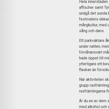
Hela innerstaden
affischer samt Tyr
undgå det sunda b
festivalens dekad
mångkultur, med u
sång och dans.
Ett parkväktare åk
under natten, men
förvånansvärt mång
hade öppet till m
ytterligare ett bev
flaskan än försök
När aktiviteten s
grupp rasfrämling
rasfrämlingarna fi
Är du en av dem s
med alkohol och 