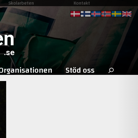
Skolarbeten
Kontakt
en
.se
Sök
Organisationen
Stöd oss
efter: