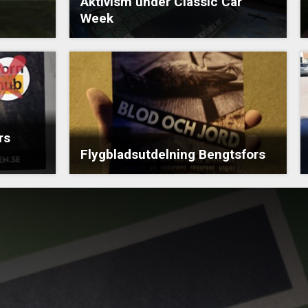
Aktivism under Classic Car
Week
rs
Flygbladsutdelning Bengtsfors