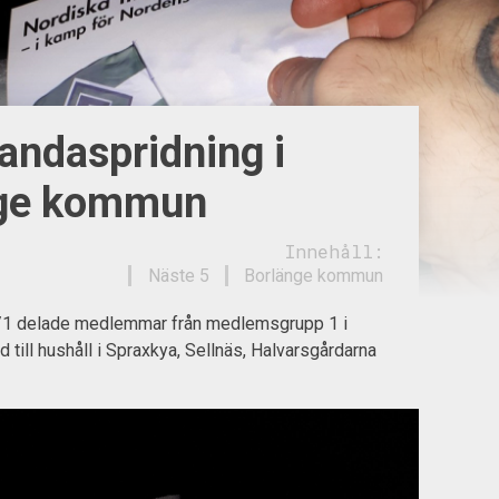
andaspridning i
nge kommun
Innehåll:
Näste 5
Borlänge kommun
/1 delade medlemmar från medlemsgrupp 1 i
d till hushåll i Spraxkya, Sellnäs, Halvarsgårdarna