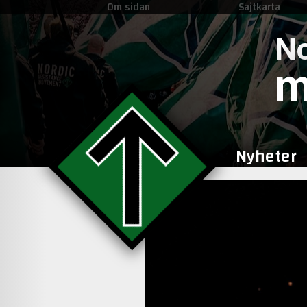
Om sidan
Sajtkarta
No
m
Nyheter