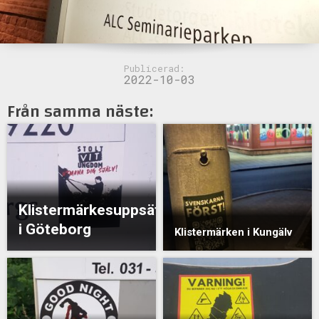
Publicerad:
2022-10-03
Från samma näste:
Klistermärkesuppsättning
i Göteborg
Klistermärken i Kungälv