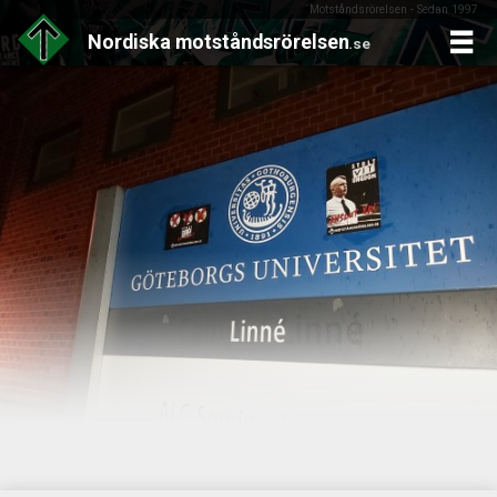
Motståndsrörelsen - Sedan 1997
Nordiska
motståndsrörelsen
.se
Skip
to
content