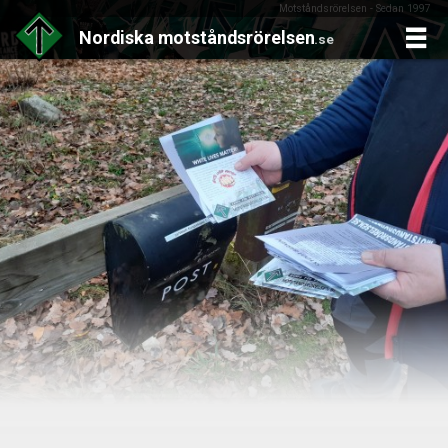
Motståndsrörelsen - Sedan 1997
Nordiska
motståndsrörelsen
.se
Skip
to
content