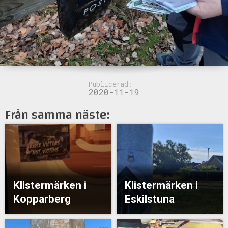
Publicerad:
2020-11-19
Från samma näste:
Klistermärken i
Klistermärken i
Kopparberg
Eskilstuna