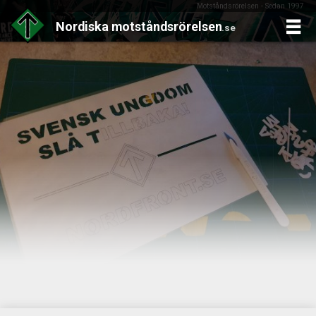
Motståndsrörelsen - Sedan 1997
Nordiska
motståndsrörelsen
.se
Skip
to
content