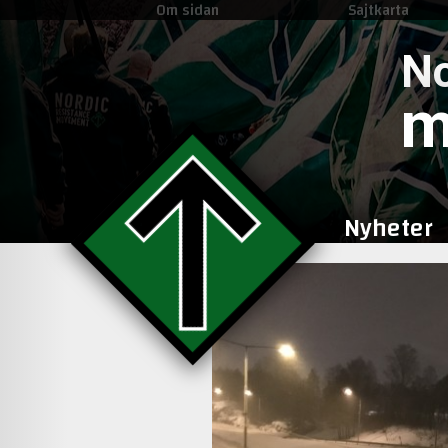
Om sidan
Sajtkarta
No
m
Nyheter