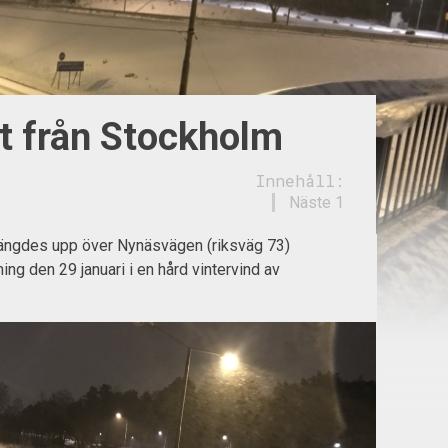
t från Stockholm
Innehåll:
Näste 1
ngdes upp över Nynäsvägen (riksväg 73)
ng den 29 januari i en hård vintervind av