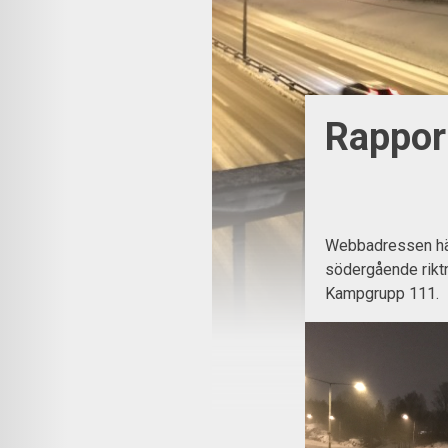
Rappor
Webbadressen hä
södergående riktni
Kampgrupp 111.