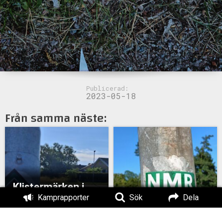
Publicerad:
2023-05-18
Från samma näste:
Klistermärken i
Kamprapporter
Sök
Dela
Eskilstuna
Klistermärken i Nyköping