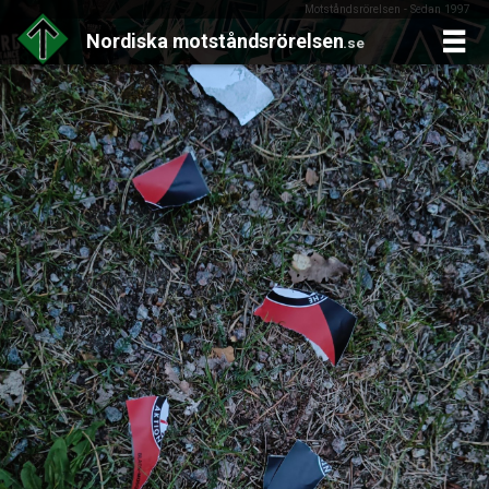
Motståndsrörelsen - Sedan 1997
Nordiska
motståndsrörelsen
.se
Skip
to
content