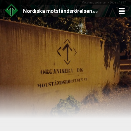
Motståndsrörelsen - Sedan 1997
Nordiska
motståndsrörelsen
.se
Skip
to
content