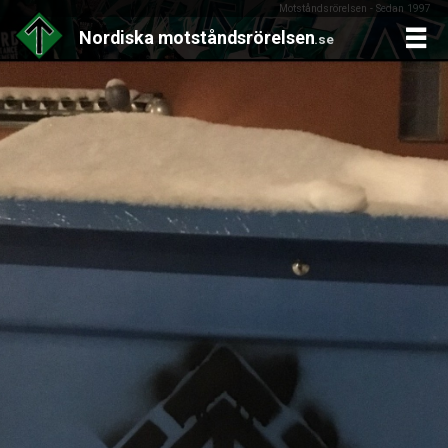
Motståndsrörelsen - Sedan 1997
Nordiska
motståndsrörelsen
.se
Skip
to
content