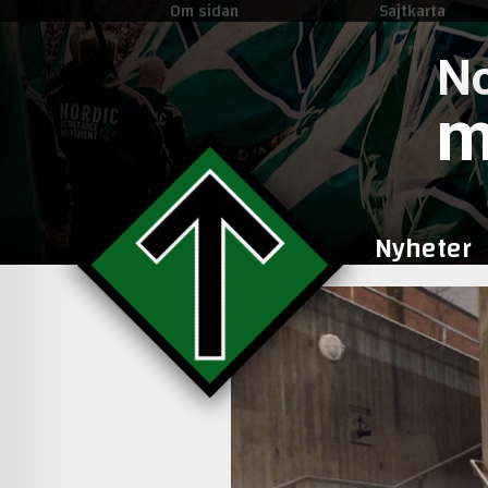
Om sidan
Sajtkarta
No
m
Nyheter