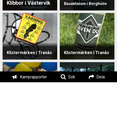
Klibbor i Västervik
Basaktivism i Borgholm
Klistermärken i Tranås
Klistermärken i Tranås
Kamprapporter
Sök
Dela
Affischering i
Affischering i
Oskarshamn
Västervik