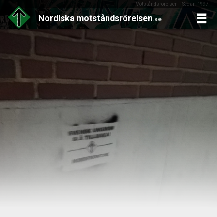
Motståndsrörelsen - Sedan 1997
Nordiska
motståndsrörelsen
.se
Skip
to
content