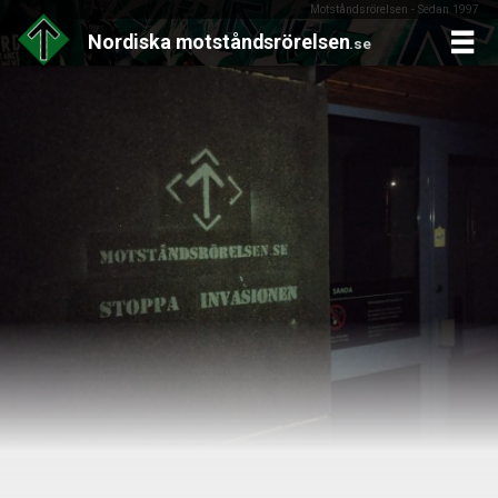
Motståndsrörelsen - Sedan 1997
Nordiska
motståndsrörelsen
.se
Skip
to
content