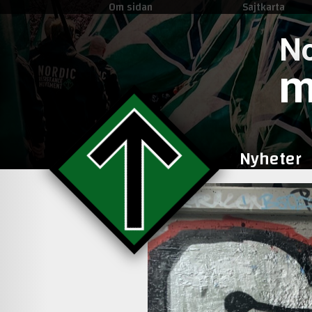
Om sidan
Sajtkarta
No
m
Nyheter