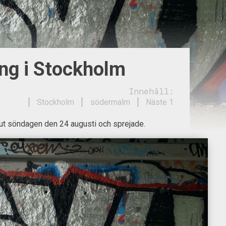
ing i Stockholm
Innehåll:
Stockholm
södermalm
Näste 1
t söndagen den 24 augusti och sprejade.