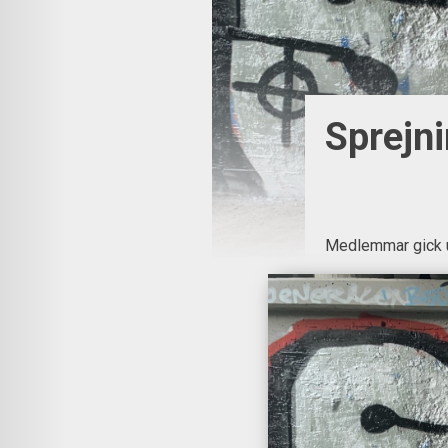
Sprejn
Medlemmar gick u