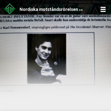
Motståndsrörelsen - Sedan 1997
Nordiska
motståndsrörelsen
.se
Skip
to
content