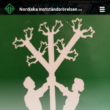
Motståndsrörelsen - Sedan 1997
Nordiska
motståndsrörelsen
.se
Skip
to
content