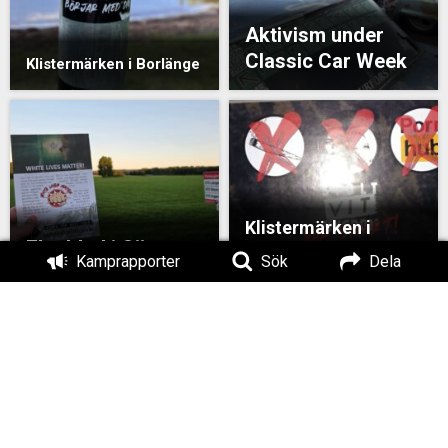
Aktivism under
Classic Car Week
Klistermärken i Borlänge
Klistermärken i
Flygblad i Säter
Bengtsfors kommun
Kamprapporter
Sök
Dela
Flygbladsutdelning
Bengtsfors
Klistermärken i Avesta