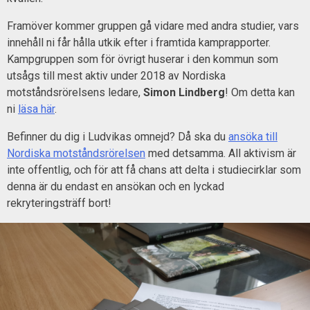
Framöver kommer gruppen gå vidare med andra studier, vars
innehåll ni får hålla utkik efter i framtida kamprapporter.
Kampgruppen som för övrigt huserar i den kommun som
utsågs till mest aktiv under 2018 av Nordiska
motståndsrörelsens ledare,
Simon Lindberg
! Om detta kan
ni
läsa här
.
Befinner du dig i Ludvikas omnejd? Då ska du
ansöka till
Nordiska motståndsrörelsen
med detsamma. All aktivism är
inte offentlig, och för att få chans att delta i studiecirklar som
denna är du endast en ansökan och en lyckad
rekryteringsträff bort!