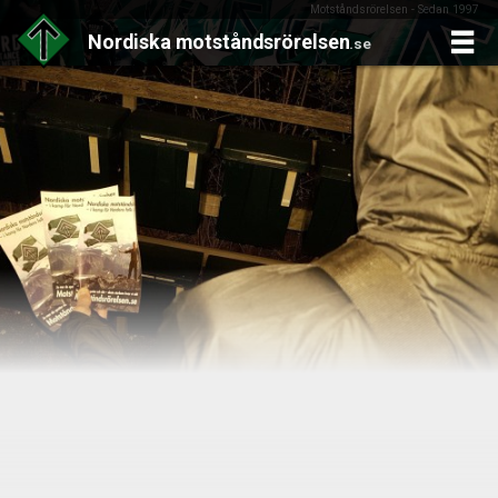
Motståndsrörelsen - Sedan 1997
Nordiska
motståndsrörelsen
.se
Skip
to
content