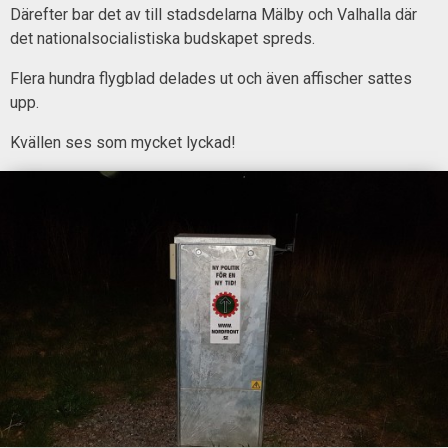
Därefter bar det av till stadsdelarna Mälby och Valhalla där
det nationalsocialistiska budskapet spreds.
Flera hundra flygblad delades ut och även affischer sattes
upp.
Kvällen ses som mycket lyckad!