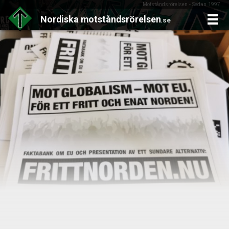
Motståndsrörelsen - Sedan 1997
Nordiska
motståndsrörelsen
.se
Skip
to
content