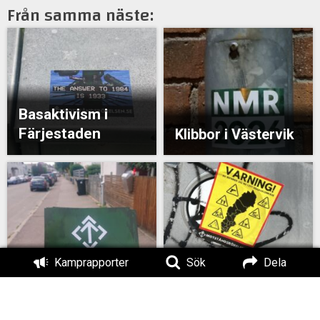
Från samma näste:
Basaktivism i
Färjestaden
Klibbor i Västervik
Kamprapporter
Sök
Dela
Klistermärken i Tranås
Basaktivism i Borgholm