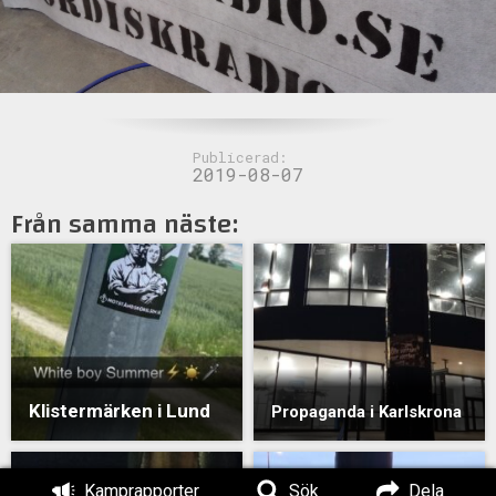
Publicerad:
2019-08-07
Från samma näste:
Klistermärken i Lund
Propaganda i Karlskrona
Kamprapporter
Sök
Dela