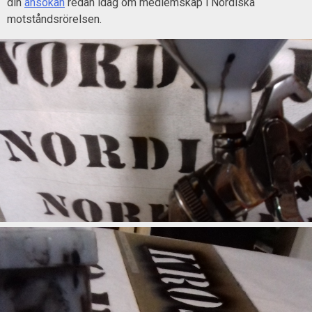
din
ansökan
redan idag om medlemskap i Nordiska
motståndsrörelsen.