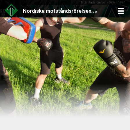
Motståndsrörelsen - Sedan 1997
Nordiska
motståndsrörelsen
.se
Skip
to
content