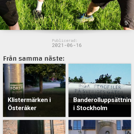
Publicerad:
2021-06-16
Från samma näste:
Klistermärken i
Banderolluppsättnin
Österåker
i Stockholm