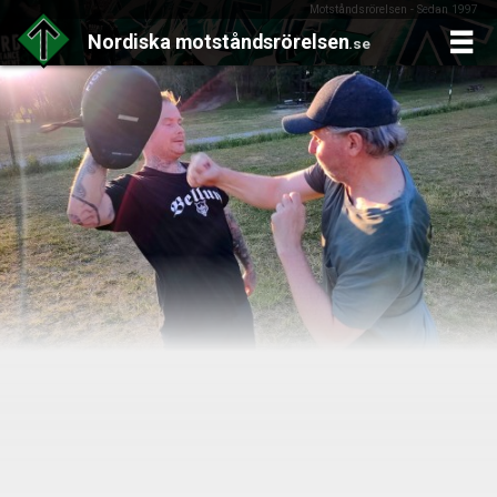
Motståndsrörelsen - Sedan 1997
Nordiska
motståndsrörelsen
.se
Skip
to
content