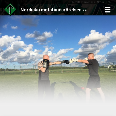
Motståndsrörelsen - Sedan 1997
Nordiska
motståndsrörelsen
.se
Skip
to
content