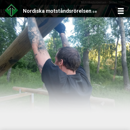
Motståndsrörelsen - Sedan 1997
Nordiska
motståndsrörelsen
.se
Skip
to
content