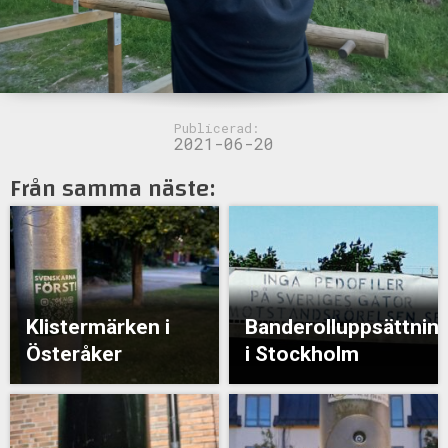
Publicerad:
2021-06-20
Från samma näste:
Klistermärken i
Banderolluppsättnin
Österåker
i Stockholm