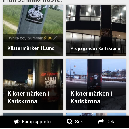
Klistermärken i Lund
Propaganda i Karlskrona
Klistermärken i
Klistermärken i
Karlskrona
Karlskrona
Kamprapporter
Sök
Dela