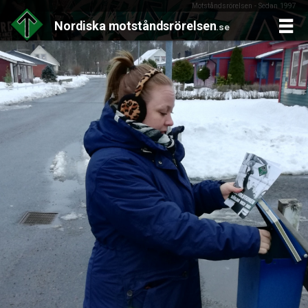
Motståndsrörelsen - Sedan 1997
Nordiska
motståndsrörelsen
.se
Skip
to
content