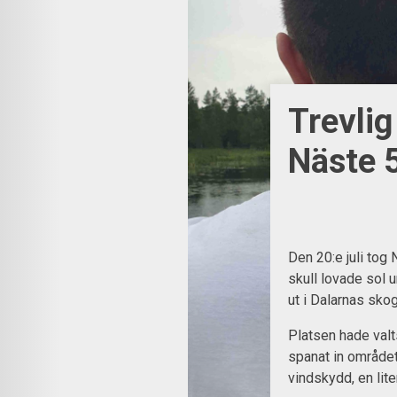
Trevlig
Näste 
Den 20:e juli tog
skull lovade sol 
ut i Dalarnas sk
Platsen hade valt
spanat in området 
vindskydd, en liten