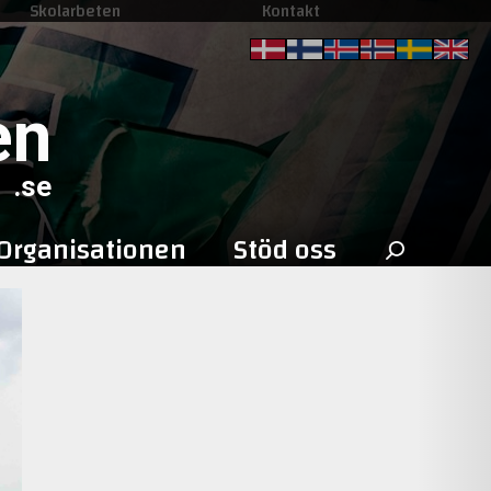
Skolarbeten
Kontakt
en
.se
Sök
Organisationen
Stöd oss
efter: