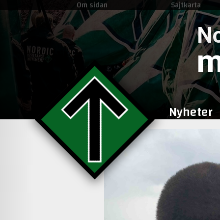
Om sidan
Sajtkarta
No
m
Nyheter