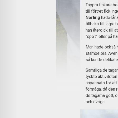
Tappra fiskare beg
till förtret fick 
Norling
hade låna
tillbaka till lägre
han återgick till a
”spö’t” eller på ha
Man hade också hör
stämde bra. Även 
så kunde delikat
Samtliga deltagar
tyckte aktiviteten
anpassats för att 
förmåga, då den r
deltagarna gott, o
och övriga.