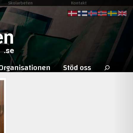
Skolarbeten
Kontakt
en
.se
Sök
Organisationen
Stöd oss
efter: