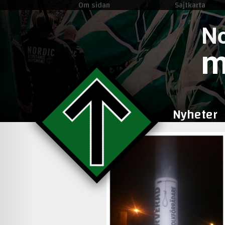
Om sidan
Sajtkarta
No
m
Nyheter