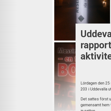
Uddeva
rappor
aktivit
Lördagen den 25 
203 i Uddevalla u
Det sattes först 
gemensamt hem til
in natten.