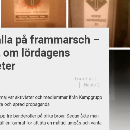
lla på frammarsch –
t om lördagens
eter
Innehåll:
Näste 2
maj var aktivister och medlemmar ifrån Kampgrupp
te och spred propaganda.
upp tre banderoller på olika broar. Sedan åkte man
l en kamrat för att äta en måltid, umgås och vänta