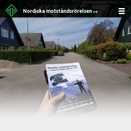
Motståndsrörelsen - Sedan 1997
Nordiska
motståndsrörelsen
.se
Skip
to
content