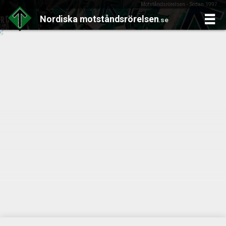
Motståndsrörelsen - Sedan 1997
Nordiska
motståndsrörelsen
.se
Skip
to
content