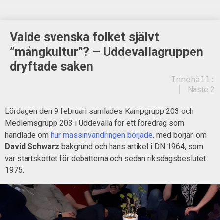
Valde svenska folket självt
”mångkultur”? – Uddevallagruppen
dryftade saken
Innehåll:
Näste 2
Lördagen den 9 februari samlades Kampgrupp 203 och
Medlemsgrupp 203 i Uddevalla för ett föredrag som
handlade om
hur massinvandringen började
, med början om
David Schwarz
bakgrund och hans artikel i DN 1964, som
var startskottet för debatterna och sedan riksdagsbeslutet
1975.