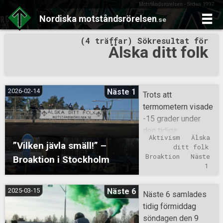
Motståndsrörelsen - Sedan 1997
Nordiska
motståndsrörelsen
.se
Skip
(4 träffar) Sökresultat för
to
Älska ditt folk
content
2026-02-14
Näste 1
Trots att
termometern visade
-15 grader under
den tidiga
Aktivism
Älska 
lördagsmorgonen,
”Vilken jävla smäll!” –
ditt folk
så var det inget som
Broaktion
Näste 
Broaktion i Stockholm
märktes av under
1
förmiddagen då man
möttes av ett
2025-03-15
Näste 6
Näste 6 samlades
fantastiskt
tidig förmiddag
vinterväder med
söndagen den 9