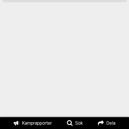
centrala delarna av
Jönköping. Efter en
stund anlände man
till småbåtshamnen
och började ropa ut
slagord och
uppmaningar att
rösta på Nordiska
motståndsrörelsen i
höstens val. Man
drog snabbt till sig
uppmärksamheten
från folket som var i
hamnen och på
uteserveringarna på
piren. Ett kort tag
därefter hölls ett tal
från båten av Jonas
Kamprapporter
Sök
Dela
Jensmark. Jag