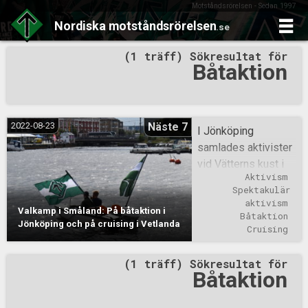
Motståndsrörelsen - Sedan 1997
Nordiska
motståndsrörelsen
.se
Skip
(1 träff) Sökresultat för
to
Båtaktion
content
2022-08-23
Näste 7
I Jönköping
samlades aktivister
vid Vätterns kust i
Aktivism
utkanten av staden
Spektakulär 
och förberedde en
aktivism
Valkamp i Småland: På båtaktion i
motorbåt med två
Båtaktion
Jönköping och på cruising i Vetlanda
Tyrrunefanor och en
Cruising
högtalare. Sedan
(1 träff) Sökresultat för
körde ett aktivistpar
Båtaktion
iväg med båten i
sjön in mot de