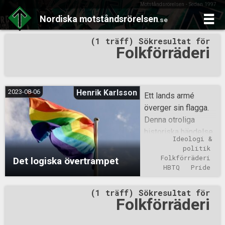
Motståndsrörelsen - Sedan 1997
Nordiska
motståndsrörelsen
.se
Skip
(1 träff) Sökresultat för
to
Folkförräderi
content
2023-08-06
Henrik Karlsson
Ett lands armé
överger sin flagga.
Denna otroliga
historiska händelse
Ideologi & 
skedde i vansinnets
politik
Sverige – var
Folkförräderi
Det logiska övertrampet
annars? Det skedde
HBTQ
Pride
för ett par år sedan,
(1 träff) Sökresultat för
men
Folkförräderi
ställningstagandet
har i år förtydligats