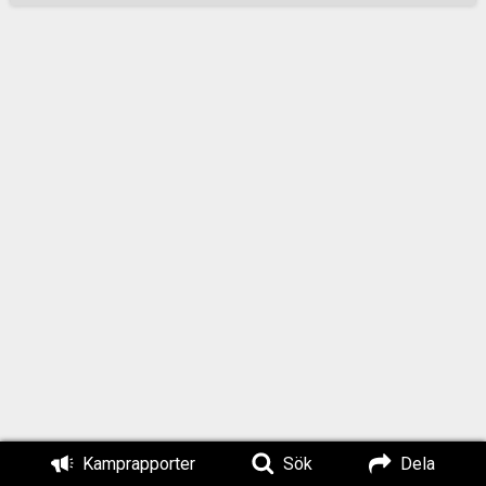
ännu mer genom
extravaganta
insatser för den nya
statsmaktens
flagga. Man kan
förvisso säga att
försvaret med sina
ställningstaganden
bara gör explicit
något som under en
tid har varit implicit,
och att Sverige i
anden inte står
ensamt i denna
förvandling, som
sker över hela
västvärlden, men
man bör låta det
Kamprapporter
Sök
Dela
sjunka in, liksom