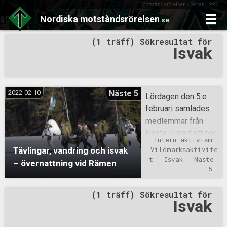
Motståndsrörelsen - Sedan 1997
Nordiska
motståndsrörelsen
.se
Skip
(1 träff) Sökresultat för
to
Isvak
content
2022-02-10
Näste 5
Lördagen den 5:e
februari samlades
medlemmar från
Näste 5 med ett par
Intern aktivism
gäster från Näste 1
Tävlingar, vandring och isvak
Vildmarksaktivite
vid Rämens
t
Isvak
Näste 
– övernattning vid Rämen
nordligaste vik för
5
att påbörja turen.
(1 träff) Sökresultat för
Före den första
Isvak
genomgången
förberedde samtliga