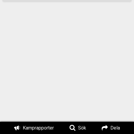
sin utrustning inför
den långa dag som
stod framför dem.
När detta var klart
samlade Fredrik
Engman alla för en
gemensam
genomgång där han
gick genom helgens
upplägg. Den
nyligen nämnda
vildmarksansvarige
beskrev hur helgen
skulle bestå av
tävlingar och
utmaningar där
motståndsmännen
kunde samla ihop
Kamprapporter
Sök
Dela
poäng. Med dessa