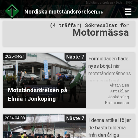
Motståndsrörelsen - Sedan 1997
Nordiska
motståndsrörelsen
.se
Skip
(4 träffar) Sökresultat för
to
Motormässa
content
2025-04-21
Näste 7
Förmiddagen hade
nyss börjat när
motståndsmännens
promenad mot
Aktivism
Elmiamässan gick
Motståndsrörelsen på
Artiklar
av, hälsningar av
Jönköping
Elmia i Jönköping
olika slag kunde
Motormässa
beskådas under
färdvägen, trots den
2024-04-08
Näste 7
I denna artikel följer
omfattande
de bästa bilderna
kamerabevakningen
från den årliga