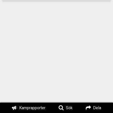
till stor del åt att
presentera en
förvrängd bild av
Nordiska
motståndsrörelsen.
Den nu aktuella
rapporten som
regeringen ålägger
FOI att författa, ska
fokusera på
”rasismen” i olika
”Sverigerelaterade
digitala miljöer”. FOI
ska i projektet
samarbeta bland
annat med den
judiska
intresseorganisatio
Kamprapporter
Sök
Dela
nen Forum för