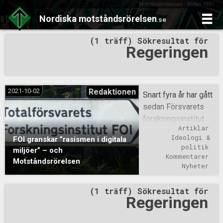
Motståndsrörelsen - Sedan 1997
Nordiska
motståndsrörelsen
.se
Skip
(1 träff) Sökresultat för
to
Regeringen
content
2021-10-02
Redaktionen
Snart fyra år har gått
sedan Försvarets
forskningsinstitut
Artiklar
(FOI) presenterade
Ideologi & 
FOI granskar ”rasismen i digitala
sin rapport Det vita
politik
miljöer” – och
hatet: Radikal
Kommentarer
Motståndsrörelsen
nationalism i digitala
Nyheter
miljöer. Denna
(1 träff) Sökresultat för
studie ägnas, vilket
Regeringen
beskrivs längre
fram i denna artikel,